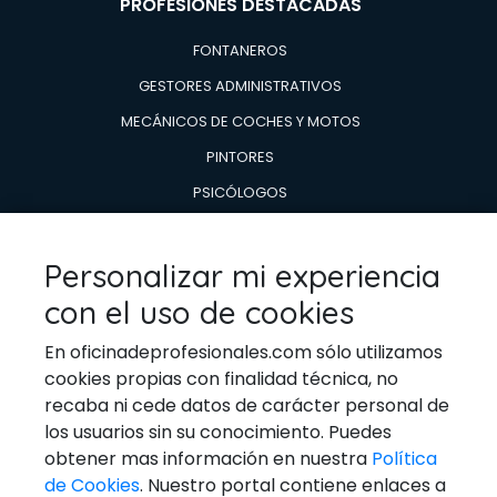
PROFESIONES DESTACADAS
FONTANEROS
GESTORES ADMINISTRATIVOS
MECÁNICOS DE COCHES Y MOTOS
PINTORES
PSICÓLOGOS
TÉCNICOS EN AIRE ACONDICIONADO Y CALDERAS
TÉCNICOS EN REPARACIÓN DE
Personalizar mi experiencia
ELECTRODOMESTICOS
con el uso de cookies
VETERINARIOS
En oficinadeprofesionales.com sólo utilizamos
cookies propias con finalidad técnica, no
recaba ni cede datos de carácter personal de
los usuarios sin su conocimiento. Puedes
Ponerse En Contacto
obtener mas información en nuestra
Política
de Cookies
. Nuestro portal contiene enlaces a