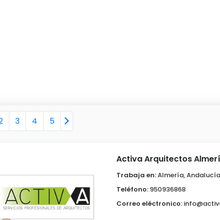
2
3
4
5
Activa Arquitectos Almer
Trabaja en:
Almería, Andalucí
Teléfono:
950936868
Correo eléctronico:
info@activ