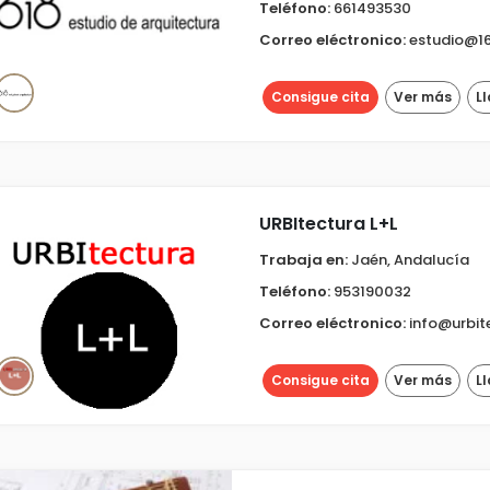
Teléfono:
661493530
Correo eléctronico:
estudio@16
Consigue cita
Ver más
L
URBItectura L+L
Trabaja en:
Jaén, Andalucía
Teléfono:
953190032
Correo eléctronico:
info@urbit
Consigue cita
Ver más
L