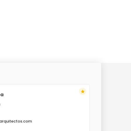
star
ía
a
arquitectos.com