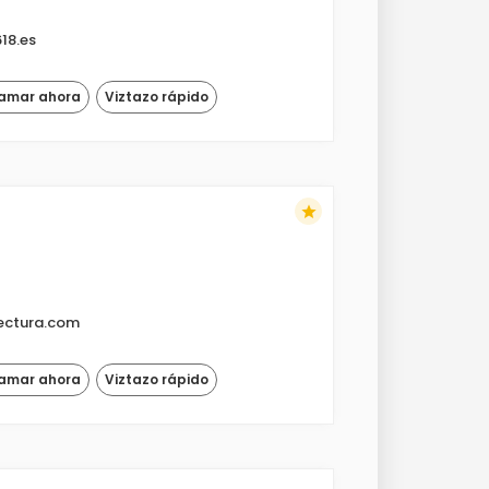
18.es
lamar ahora
Viztazo rápido
star
ectura.com
lamar ahora
Viztazo rápido