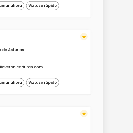
lamar ahora
Viztazo rápido
star
o de Asturias
dioveronicaduran.com
lamar ahora
Viztazo rápido
star