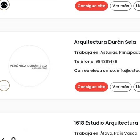
Consigue cita
Ver más
L
Arquitectura Durán Sela
Trabaja en:
Asturias, Principad
Teléfono:
984399178
Correo eléctronico:
info@estu
Consigue cita
Ver más
L
1618 Estudio Arquitectura
Trabaja en:
Álava, País Vasco