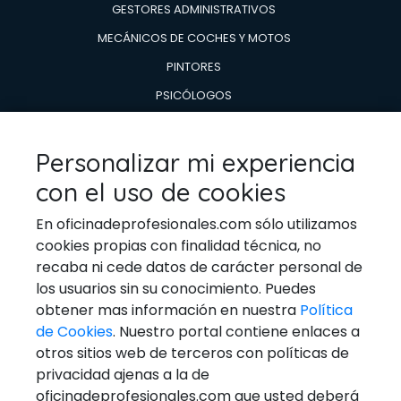
GESTORES ADMINISTRATIVOS
MECÁNICOS DE COCHES Y MOTOS
PINTORES
PSICÓLOGOS
TÉCNICOS EN AIRE ACONDICIONADO Y CALDERAS
TÉCNICOS EN REPARACIÓN DE
Personalizar mi experiencia
ELECTRODOMESTICOS
con el uso de cookies
VETERINARIOS
En oficinadeprofesionales.com sólo utilizamos
cookies propias con finalidad técnica, no
recaba ni cede datos de carácter personal de
los usuarios sin su conocimiento. Puedes
Ponerse En Contacto
obtener mas información en nuestra
Política
de Cookies
. Nuestro portal contiene enlaces a
Email:
general@oficinadeprofesionales.com
otros sitios web de terceros con políticas de
privacidad ajenas a la de
Redes Sociales
oficinadeprofesionales.com que usted deberá