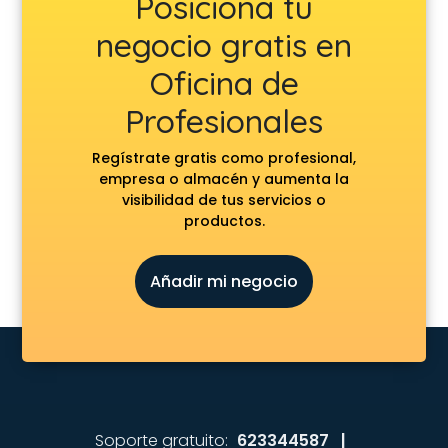
Posiciona tu
negocio gratis en
Oficina de
Profesionales
Regístrate gratis como profesional,
empresa o almacén y aumenta la
visibilidad de tus servicios o
productos.
Añadir mi negocio
Soporte gratuito:
623344587 |