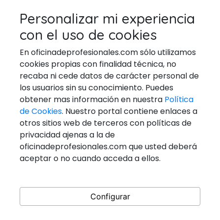
TÉCNICOS EN REPARACIÓN DE
Personalizar mi experiencia
ELECTRODOMESTICOS
con el uso de cookies
VETERINARIOS
En oficinadeprofesionales.com sólo utilizamos
cookies propias con finalidad técnica, no
recaba ni cede datos de carácter personal de
los usuarios sin su conocimiento. Puedes
Ponerse En Contacto
obtener mas información en nuestra
Política
de Cookies
. Nuestro portal contiene enlaces a
Email:
general@oficinadeprofesionales.com
otros sitios web de terceros con políticas de
privacidad ajenas a la de
Redes Sociales
oficinadeprofesionales.com que usted deberá
aceptar o no cuando acceda a ellos.
Configurar