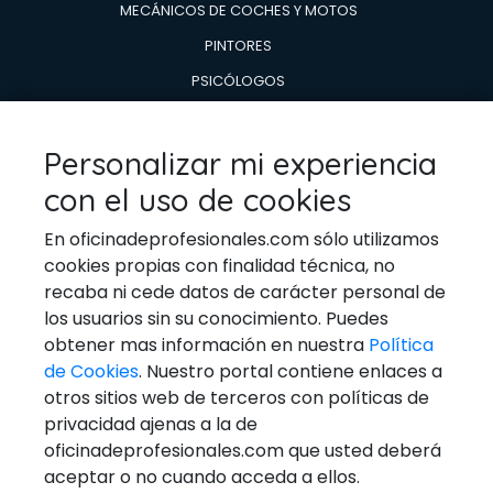
MECÁNICOS DE COCHES Y MOTOS
PINTORES
PSICÓLOGOS
TÉCNICOS EN AIRE ACONDICIONADO Y CALDERAS
TÉCNICOS EN REPARACIÓN DE
Personalizar mi experiencia
ELECTRODOMESTICOS
con el uso de cookies
VETERINARIOS
En oficinadeprofesionales.com sólo utilizamos
cookies propias con finalidad técnica, no
recaba ni cede datos de carácter personal de
los usuarios sin su conocimiento. Puedes
Ponerse En Contacto
obtener mas información en nuestra
Política
de Cookies
. Nuestro portal contiene enlaces a
Email:
general@oficinadeprofesionales.com
otros sitios web de terceros con políticas de
privacidad ajenas a la de
Redes Sociales
oficinadeprofesionales.com que usted deberá
aceptar o no cuando acceda a ellos.