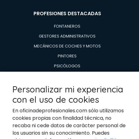
PROFESIONES DESTACADAS
FONTANEROS
GESTORES ADMINISTRATIVOS
MECÁNICOS DE COCHES Y MOTOS
PINTORES
PSICÓLOGOS
TÉCNICOS EN AIRE ACONDICIONADO Y CALDERAS
TÉCNICOS EN REPARACIÓN DE
Personalizar mi experiencia
ELECTRODOMESTICOS
con el uso de cookies
VETERINARIOS
En oficinadeprofesionales.com sólo utilizamos
cookies propias con finalidad técnica, no
recaba ni cede datos de carácter personal de
los usuarios sin su conocimiento. Puedes