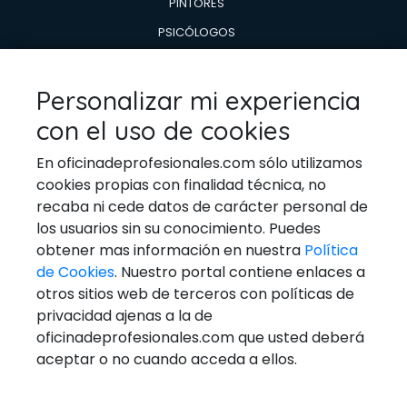
PINTORES
PSICÓLOGOS
TÉCNICOS EN AIRE ACONDICIONADO Y CALDERAS
TÉCNICOS EN REPARACIÓN DE
Personalizar mi experiencia
ELECTRODOMESTICOS
con el uso de cookies
VETERINARIOS
En oficinadeprofesionales.com sólo utilizamos
cookies propias con finalidad técnica, no
recaba ni cede datos de carácter personal de
los usuarios sin su conocimiento. Puedes
Ponerse En Contacto
obtener mas información en nuestra
Política
de Cookies
. Nuestro portal contiene enlaces a
Email:
general@oficinadeprofesionales.com
otros sitios web de terceros con políticas de
privacidad ajenas a la de
Redes Sociales
oficinadeprofesionales.com que usted deberá
aceptar o no cuando acceda a ellos.