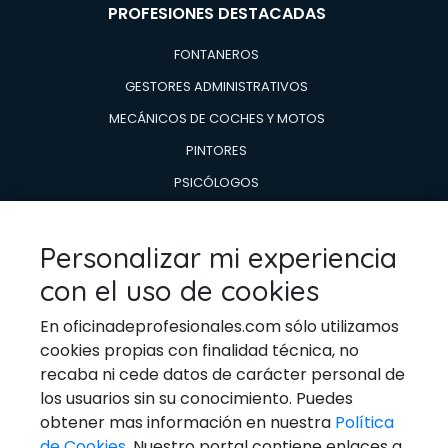
PROFESIONES DESTACADAS
FONTANEROS
GESTORES ADMINISTRATIVOS
MECÁNICOS DE COCHES Y MOTOS
PINTORES
PSICÓLOGOS
TÉCNICOS EN AIRE ACONDICIONADO Y CALDERAS
TÉCNICOS EN REPARACIÓN DE
Personalizar mi experiencia
ELECTRODOMESTICOS
con el uso de cookies
VETERINARIOS
En oficinadeprofesionales.com sólo utilizamos
cookies propias con finalidad técnica, no
recaba ni cede datos de carácter personal de
los usuarios sin su conocimiento. Puedes
Ponerse En Contacto
obtener mas información en nuestra
Política
de Cookies
. Nuestro portal contiene enlaces a