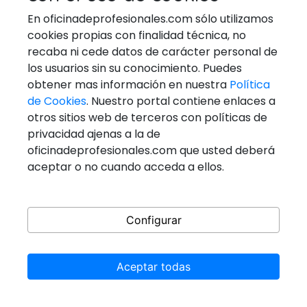
Aviso legal
En oficinadeprofesionales.com sólo utilizamos
Condiciones servicio
cookies propias con finalidad técnica, no
Condiciones uso
recaba ni cede datos de carácter personal de
los usuarios sin su conocimiento. Puedes
Política de cookies
obtener mas información en nuestra
Política
de Cookies
. Nuestro portal contiene enlaces a
otros sitios web de terceros con políticas de
PROFESIONES DESTACADAS
privacidad ajenas a la de
FONTANEROS
oficinadeprofesionales.com que usted deberá
aceptar o no cuando acceda a ellos.
GESTORES ADMINISTRATIVOS
MECÁNICOS DE COCHES Y MOTOS
PINTORES
Configurar
PSICÓLOGOS
TÉCNICOS EN AIRE ACONDICIONADO Y CALDERAS
Aceptar todas
TÉCNICOS EN REPARACIÓN DE
ELECTRODOMESTICOS