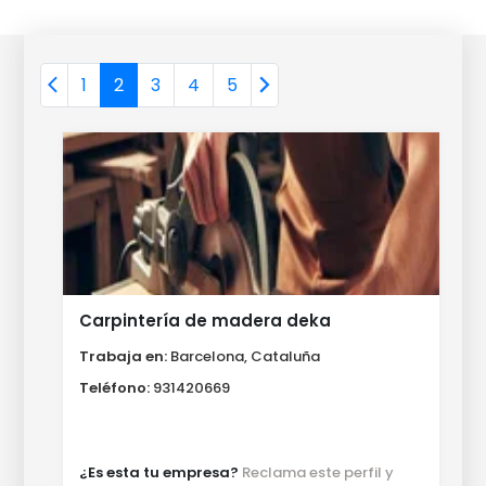
1
2
3
4
5
Carpintería de madera deka
Trabaja en:
Barcelona, Cataluña
Teléfono:
931420669
¿Es esta tu empresa?
Reclama este perfil y