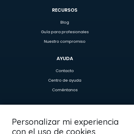
RECURSOS
Blog
Guía para profesionales
Nuestro compromiso
AYUDA
Contacto
Centro de ayuda
Coméntanos
INFORMACIÓN LEGAL
Personalizar mi experiencia
Política de privacidad
con el uso de cookies