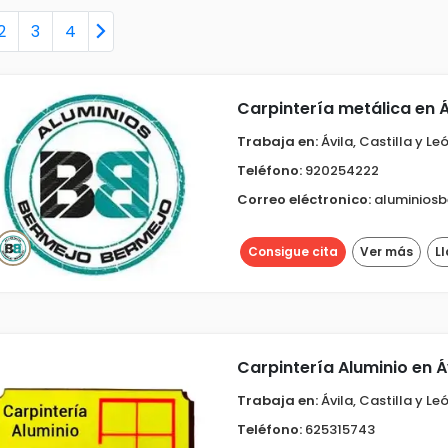
2
3
4
Carpintería metálica en Á
Trabaja en:
Ávila, Castilla y Le
Teléfono:
920254222
Correo eléctronico:
aluminios
Consigue cita
Ver más
L
Carpintería Aluminio en Á
Trabaja en:
Ávila, Castilla y Le
Teléfono:
625315743