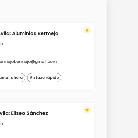
star
vila: Aluminios Bermejo
ón
bermejobermejo@gmail.com
lamar ahora
Viztazo rápido
star
vila: Eliseo Sánchez
ón