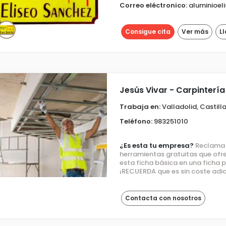
Correo eléctronico:
aluminioe
Consigue cita
Ver más
L
Jesús Vivar - Carpintería
Trabaja en:
Valladolid, Castill
Teléfono:
983251010
¿Es esta tu empresa?
Reclama e
herramientas gratuitas que ofre
esta ficha básica en una ficha
¡RECUERDA que es sin coste adic
Contacta con nosotros