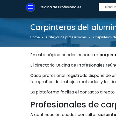
menu
Carpinteros del alumin
Home
Categorías profesionales
Carpinteros de
En esta página puedes encontrar
carpint
El directorio Oficina de Profesionales r
Cada profesional registrado dispone de u
fotografías de trabajos realizados y los d
La plataforma facilita el contacto directo
Profesionales de car
A continuación puedes consultar
carpinte