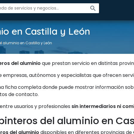
search
io en Castilla y León
l aluminio en Castilla y León
eros del aluminio
que prestan servicio en distintas provi
eúne empresas, autónomos y especialistas que ofrecen ser
na ficha completa donde puede mostrar información sobre 
atos de contacto.
 entre usuarios y profesionales
sin intermediarios ni com
pinteros del aluminio en Cast
ros del aluminio
disponibles en diferentes provincias de