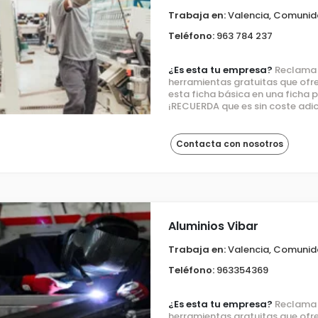
Trabaja en:
Valencia, Comunid
Teléfono:
963 784 237
¿Es esta tu empresa?
Reclama e
herramientas gratuitas que ofre
esta ficha básica en una ficha
¡RECUERDA que es sin coste adic
Contacta con nosotros
Aluminios Vibar
Trabaja en:
Valencia, Comunid
Teléfono:
963354369
¿Es esta tu empresa?
Reclama e
herramientas gratuitas que ofre