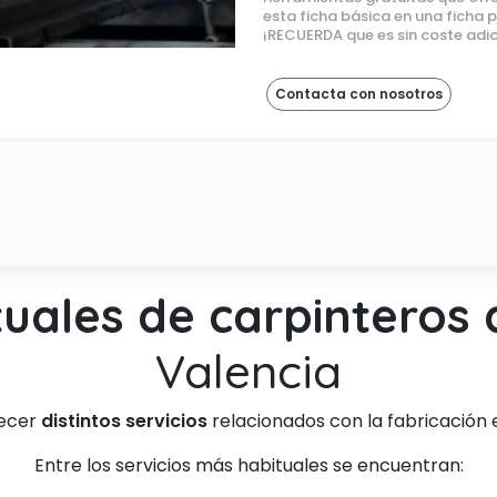
esta ficha básica en una ficha
¡RECUERDA que es sin coste adic
Contacta con nosotros
tuales de carpinteros 
Valencia
recer
distintos servicios
relacionados con la fabricación e
Entre los servicios más habituales se encuentran: