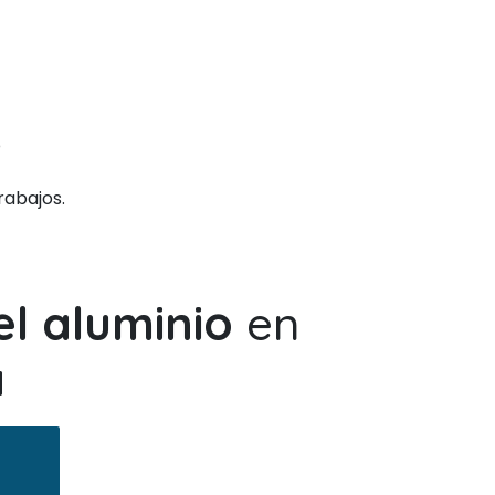
o
rabajos.
el aluminio
en
a