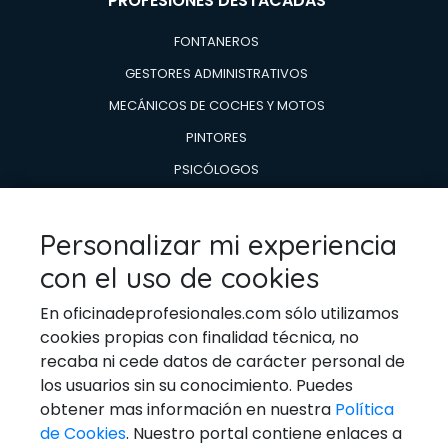
PROFESIONES DESTACADAS
FONTANEROS
GESTORES ADMINISTRATIVOS
MECÁNICOS DE COCHES Y MOTOS
PINTORES
PSICÓLOGOS
TÉCNICOS EN AIRE ACONDICIONADO Y CALDERAS
TÉCNICOS EN REPARACIÓN DE
Personalizar mi experiencia
ELECTRODOMESTICOS
con el uso de cookies
VETERINARIOS
En oficinadeprofesionales.com sólo utilizamos
cookies propias con finalidad técnica, no
recaba ni cede datos de carácter personal de
los usuarios sin su conocimiento. Puedes
Ponerse En Contacto
obtener mas información en nuestra
Política
de Cookies
. Nuestro portal contiene enlaces a
Email:
general@oficinadeprofesionales.com