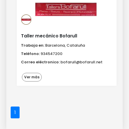
Taller mecánico Bofarull
Trabaja en:
Barcelona, Cataluña
Teléfono:
934547200
Correo eléctronico:
bofarull@bofarull.net
Ver más
1