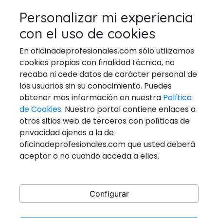
TÉCNICOS EN REPARACIÓN DE
Personalizar mi experiencia
ELECTRODOMESTICOS
con el uso de cookies
VETERINARIOS
En oficinadeprofesionales.com sólo utilizamos
cookies propias con finalidad técnica, no
recaba ni cede datos de carácter personal de
los usuarios sin su conocimiento. Puedes
Ponerse En Contacto
obtener mas información en nuestra
Política
de Cookies
. Nuestro portal contiene enlaces a
Email:
general@oficinadeprofesionales.com
otros sitios web de terceros con políticas de
privacidad ajenas a la de
Redes Sociales
oficinadeprofesionales.com que usted deberá
aceptar o no cuando acceda a ellos.
Configurar