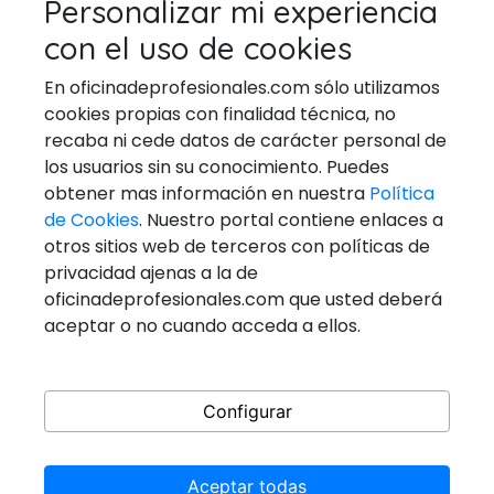
Personalizar mi experiencia
ELECTRODOMESTICOS
con el uso de cookies
VETERINARIOS
En oficinadeprofesionales.com sólo utilizamos
cookies propias con finalidad técnica, no
recaba ni cede datos de carácter personal de
los usuarios sin su conocimiento. Puedes
Ponerse En Contacto
obtener mas información en nuestra
Política
de Cookies
. Nuestro portal contiene enlaces a
Email:
general@oficinadeprofesionales.com
otros sitios web de terceros con políticas de
privacidad ajenas a la de
Redes Sociales
oficinadeprofesionales.com que usted deberá
aceptar o no cuando acceda a ellos.
Configurar
Aceptar todas