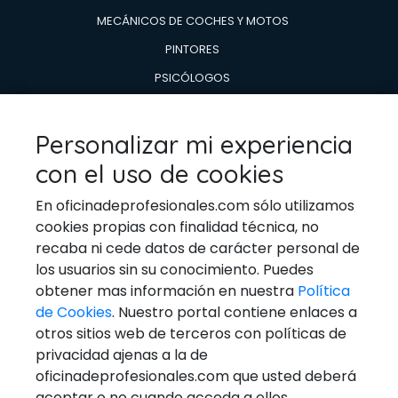
MECÁNICOS DE COCHES Y MOTOS
PINTORES
PSICÓLOGOS
TÉCNICOS EN AIRE ACONDICIONADO Y CALDERAS
TÉCNICOS EN REPARACIÓN DE
Personalizar mi experiencia
ELECTRODOMESTICOS
con el uso de cookies
VETERINARIOS
En oficinadeprofesionales.com sólo utilizamos
cookies propias con finalidad técnica, no
recaba ni cede datos de carácter personal de
los usuarios sin su conocimiento. Puedes
Ponerse En Contacto
obtener mas información en nuestra
Política
de Cookies
. Nuestro portal contiene enlaces a
Email:
general@oficinadeprofesionales.com
otros sitios web de terceros con políticas de
privacidad ajenas a la de
Redes Sociales
oficinadeprofesionales.com que usted deberá
aceptar o no cuando acceda a ellos.