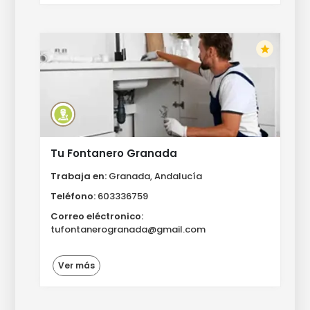
star
Tu Fontanero Granada
Trabaja en:
Granada, Andalucía
Teléfono:
603336759
Correo eléctronico:
tufontanerogranada@gmail.com
Ver más