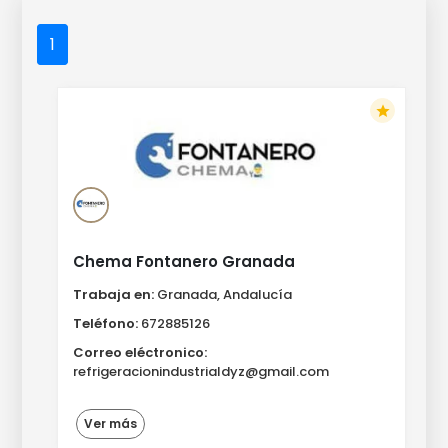
1
star
Chema Fontanero Granada
Trabaja en:
Granada, Andalucía
Teléfono:
672885126
Correo eléctronico:
refrigeracionindustrialdyz@gmail.com
Ver más