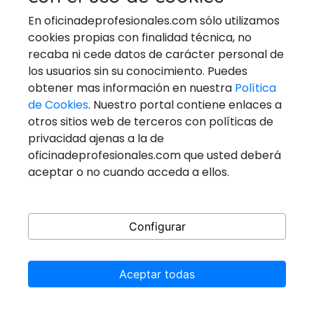
VETERINARIOS
En oficinadeprofesionales.com sólo utilizamos
cookies propias con finalidad técnica, no
recaba ni cede datos de carácter personal de
los usuarios sin su conocimiento. Puedes
Ponerse En Contacto
obtener mas información en nuestra
Política
de Cookies
. Nuestro portal contiene enlaces a
Email:
general@oficinadeprofesionales.com
otros sitios web de terceros con políticas de
privacidad ajenas a la de
Redes Sociales
oficinadeprofesionales.com que usted deberá
aceptar o no cuando acceda a ellos.
Configurar
Aceptar todas
Copyright © 2026
@Oficinadeprofesionales
All rights
reserved.