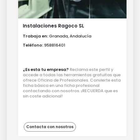
Instalaciones Ragoco SL
Trabaja en:
Granada, Andalucía
Teléfono:
958816401
¿Es esta tu empresa?
Reclama este perfil y
accede a todas las herramientas gratuitas que
ofrece Oficina de Profesionales. Convierte esta
ficha básica en una ficha profesional
contactando con nosotros. ¡RECUERDA que es
sin coste adicional!
Contacta con nosotros