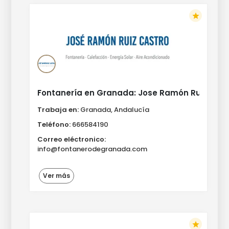
star
Fontanería en Granada: Jose Ramón Ruíz Cast
Trabaja en:
Granada, Andalucía
Teléfono:
666584190
Correo eléctronico:
info@fontanerodegranada.com
Ver más
star