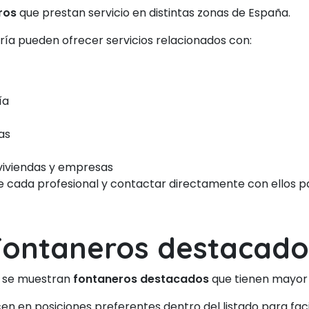
ros
que prestan servicio en distintas zonas de España.
oría pueden ofrecer servicios relacionados con:
ía
as
viviendas y empresas
de cada profesional y contactar directamente con ellos pa
Fontaneros destacado
n se muestran
fontaneros destacados
que tienen mayor v
 en posiciones preferentes dentro del listado para facil