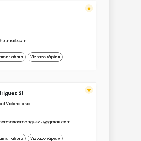
star
@hotmail.com
lamar ahora
Viztazo rápido
star
riguez 21
ad Valenciana
ahermanosrodriguez21@gmail.com
lamar ahora
Viztazo rápido