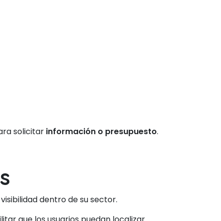
ra solicitar
información o presupuesto
.
s
isibilidad dentro de su sector.
itar que los usuarios puedan localizar