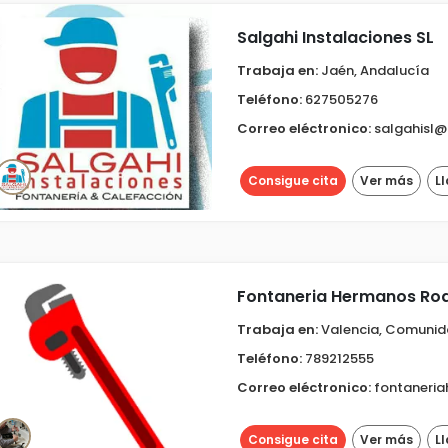
Salgahi Instalaciones SL
Trabaja en:
Jaén, Andalucía
Teléfono:
627505276
Correo eléctronico:
salgahisl
Consigue cita
Ver más
L
Fontaneria Hermanos Rod
Trabaja en:
Valencia, Comunid
Teléfono:
789212555
Correo eléctronico:
fontaneri
Consigue cita
Ver más
L