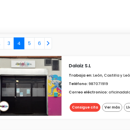
2
3
4
5
6
Dalaiz S.L
Trabaja en:
León, Castilla y Le
Teléfono:
987071919
Correo eléctronico:
oficinadal
Consigue cita
Ver más
L