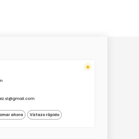
star
ón
aiz.sl@gmail.com
lamar ahora
Viztazo rápido