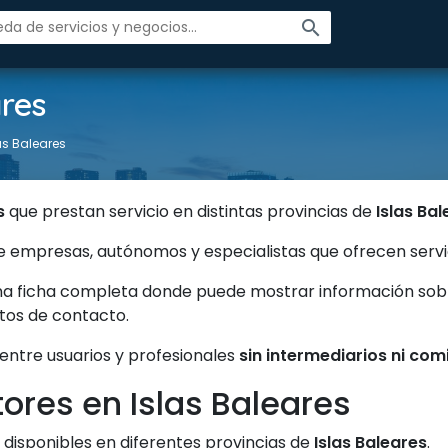
search
ares
las Baleares
s
que prestan servicio en distintas provincias de
Islas Ba
eúne empresas, autónomos y especialistas que ofrecen ser
na ficha completa donde puede mostrar información sobre 
atos de contacto.
 entre usuarios y profesionales
sin intermediarios ni com
tores en Islas Baleares
disponibles en diferentes provincias de
Islas Baleares
.