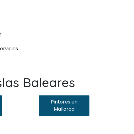
r
rvicios.
slas Baleares
Pintores en
Mallorca