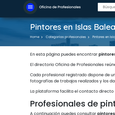
menu
Pintores en Islas Bale
Home
Categorías profesionales
Pintores en Is
En esta página puedes encontrar
pintore
El directorio Oficina de Profesionales r
Cada profesional registrado dispone de u
fotografías de trabajos realizados y los d
La plataforma facilita el contacto directo
Profesionales de pin
A continuación puedes consultar
pintores