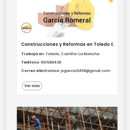
star
Construcciones y Reformas en Toledo Garcia 
Trabaja en:
Toledo, Castilla-La Mancha
Teléfono:
651586438
Correo eléctronico:
jvgarcia3458@gmail.com
Ver más