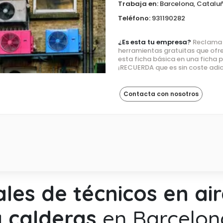
Trabaja en:
Barcelona, Catalu
Teléfono:
931190282
¿Es esta tu empresa?
Reclama e
herramientas gratuitas que ofre
esta ficha básica en una ficha
¡RECUERDA que es sin coste adic
Contacta con nosotros
ales de técnicos en a
y calderas
en Barcelon