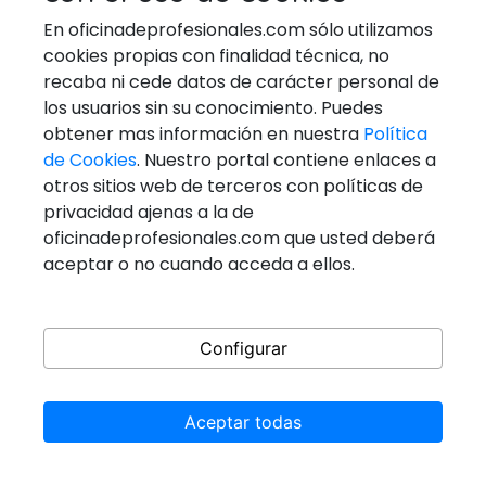
En oficinadeprofesionales.com sólo utilizamos
Condiciones servicio
cookies propias con finalidad técnica, no
Condiciones uso
recaba ni cede datos de carácter personal de
Política de cookies
los usuarios sin su conocimiento. Puedes
obtener mas información en nuestra
Política
de Cookies
. Nuestro portal contiene enlaces a
PROFESIONES DESTACADAS
otros sitios web de terceros con políticas de
privacidad ajenas a la de
FONTANEROS
oficinadeprofesionales.com que usted deberá
aceptar o no cuando acceda a ellos.
GESTORES ADMINISTRATIVOS
MECÁNICOS DE COCHES Y MOTOS
PINTORES
Configurar
PSICÓLOGOS
TÉCNICOS EN AIRE ACONDICIONADO Y CALDERAS
Aceptar todas
TÉCNICOS EN REPARACIÓN DE
ELECTRODOMESTICOS