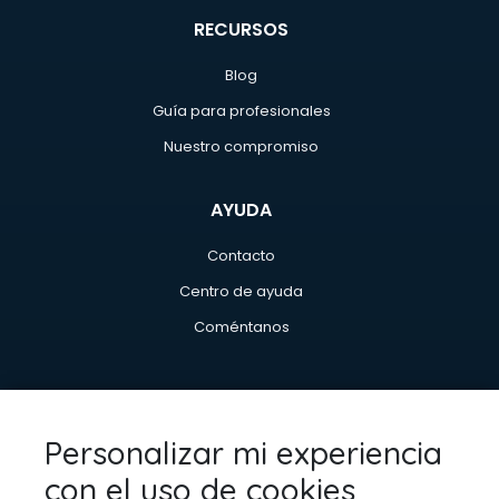
RECURSOS
Blog
Guía para profesionales
Nuestro compromiso
AYUDA
Contacto
Centro de ayuda
Coméntanos
INFORMACIÓN LEGAL
Personalizar mi experiencia
Política de privacidad
con el uso de cookies
Aviso legal