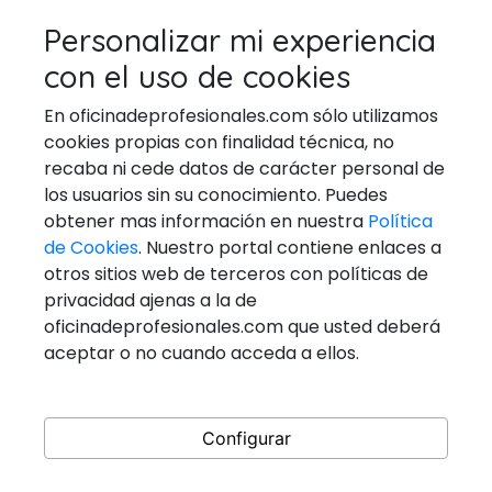
TÉCNICOS EN REPARACIÓN DE
Personalizar mi experiencia
ELECTRODOMESTICOS
con el uso de cookies
VETERINARIOS
En oficinadeprofesionales.com sólo utilizamos
cookies propias con finalidad técnica, no
recaba ni cede datos de carácter personal de
los usuarios sin su conocimiento. Puedes
Ponerse En Contacto
obtener mas información en nuestra
Política
de Cookies
. Nuestro portal contiene enlaces a
Email:
general@oficinadeprofesionales.com
otros sitios web de terceros con políticas de
privacidad ajenas a la de
Redes Sociales
oficinadeprofesionales.com que usted deberá
aceptar o no cuando acceda a ellos.
Configurar