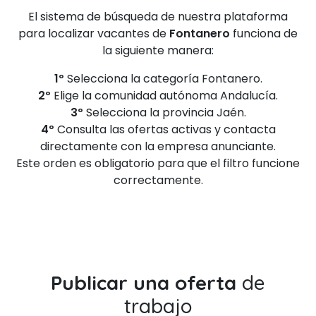
El sistema de búsqueda de nuestra plataforma
para localizar vacantes de
Fontanero
funciona de
la siguiente manera:
1º
Selecciona la categoría Fontanero.
2º
Elige la comunidad autónoma Andalucía.
3º
Selecciona la provincia Jaén.
4º
Consulta las ofertas activas y contacta
directamente con la empresa anunciante.
Este orden es obligatorio para que el filtro funcione
correctamente.
Publicar una oferta
de
trabajo