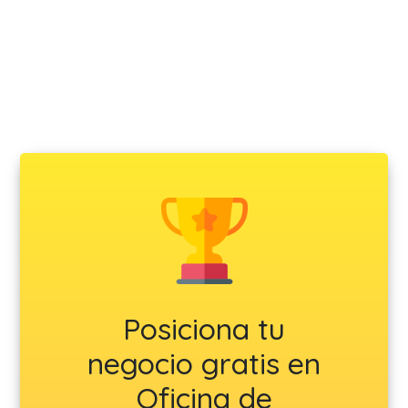
Posiciona tu
negocio gratis en
Oficina de