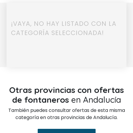
¡VAYA, NO HAY LISTADO CON LA
CATEGORÍA SELECCIONADA!
Otras provincias con ofertas
de fontaneros
en Andalucía
También puedes consultar ofertas de esta misma
categoría en otras provincias de Andalucía.