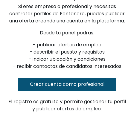
Si eres empresa o profesional y necesitas
contratar perfiles de Fontanero, puedes publicar
una oferta creando una cuenta en la plataforma.
Desde tu panel podrás:
- publicar ofertas de empleo
- describir el puesto y requisitos
- indicar ubicación y condiciones
- recibir contactos de candidatos interesados
Crear cuenta como profesional
El registro es gratuito y permite gestionar tu perfil
y publicar ofertas de empleo.