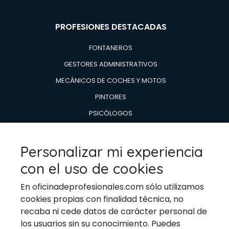
PROFESIONES DESTACADAS
FONTANEROS
GESTORES ADMINISTRATIVOS
MECÁNICOS DE COCHES Y MOTOS
PINTORES
PSICÓLOGOS
TÉCNICOS EN AIRE ACONDICIONADO Y CALDERAS
TÉCNICOS EN REPARACIÓN DE
Personalizar mi experiencia
ELECTRODOMESTICOS
con el uso de cookies
VETERINARIOS
En oficinadeprofesionales.com sólo utilizamos
cookies propias con finalidad técnica, no
recaba ni cede datos de carácter personal de
los usuarios sin su conocimiento. Puedes