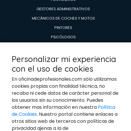
GESTORES ADMINISTRATIVOS
MECÁNICOS DE COCHES Y MOTOS
PINTORES
PSICÓLOGOS
TÉCNICOS EN AIRE ACONDICIONADO Y CALDERAS
TÉCNICOS EN REPARACIÓN DE
Personalizar mi experiencia
ELECTRODOMESTICOS
con el uso de cookies
VETERINARIOS
En oficinadeprofesionales.com sólo utilizamos
cookies propias con finalidad técnica, no
recaba ni cede datos de carácter personal de
los usuarios sin su conocimiento. Puedes
Ponerse En Contacto
obtener mas información en nuestra
Política
de Cookies
. Nuestro portal contiene enlaces a
Email:
general@oficinadeprofesionales.com
otros sitios web de terceros con políticas de
privacidad ajenas a la de