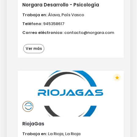
Norgara Desarrollo - Psicología
Trabaja en:
Álava, País Vasco
Teléfono:
945358617
Correo eléctronico:
contacto@norgara.com
Ver más
star
RiojaGas
Trabaja en:
La Rioja, La Rioja