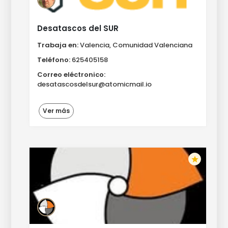
Desatascos del SUR
Trabaja en:
Valencia, Comunidad Valenciana
Teléfono:
625405158
Correo eléctronico:
desatascosdelsur@atomicmail.io
Ver más
star