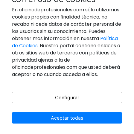
VETERINARIOS
En oficinadeprofesionales.com sólo utilizamos
cookies propias con finalidad técnica, no
recaba ni cede datos de carácter personal de
los usuarios sin su conocimiento. Puedes
Ponerse En Contacto
obtener mas información en nuestra
Política
de Cookies
. Nuestro portal contiene enlaces a
Email:
general@oficinadeprofesionales.com
otros sitios web de terceros con políticas de
privacidad ajenas a la de
Redes Sociales
oficinadeprofesionales.com que usted deberá
aceptar o no cuando acceda a ellos.
Configurar
Aceptar todas
Copyright © 2026
@Oficinadeprofesionales
All rights
reserved.