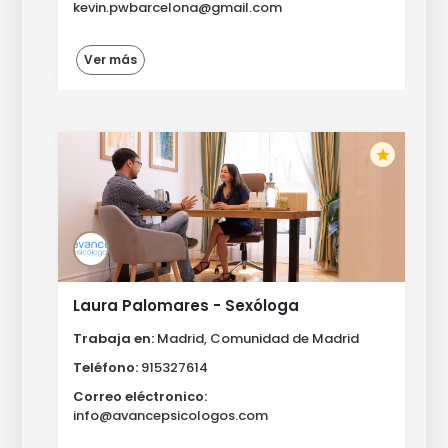
kevin.pwbarcelona@gmail.com
Ver más
star
Laura Palomares - Sexóloga
Trabaja en:
Madrid, Comunidad de Madrid
Teléfono:
915327614
Correo eléctronico:
info@avancepsicologos.com