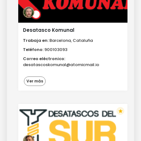
Desatasco Komunal
Trabaja en:
Barcelona, Cataluña
Teléfono:
900103093
Correo eléctronico:
desatascoskomunal@atomicmail.io
Ver más
star