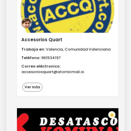
Accesorios Quart
Trabaja en:
Valencia, Comunidad Valenciana
Teléfono:
961534197
Correo eléctronico:
accesoriosquart@atomicmail.io
Ver más
star