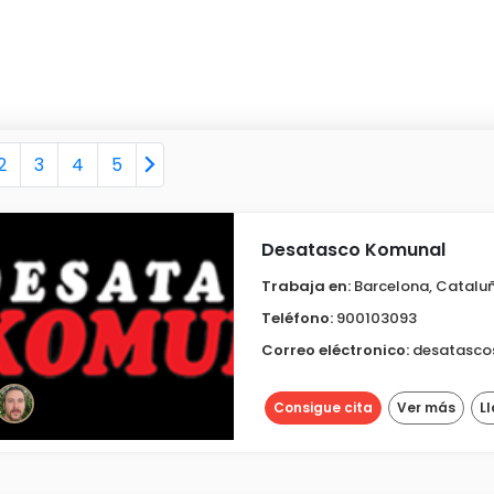
2
3
4
5
Desatasco Komunal
Trabaja en:
Barcelona, Catalu
Teléfono:
900103093
Correo eléctronico:
desatasco
Consigue cita
Ver más
L