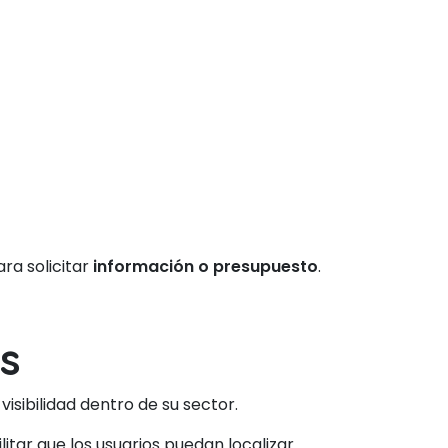
ra solicitar
información o presupuesto
.
s
isibilidad dentro de su sector.
itar que los usuarios puedan localizar