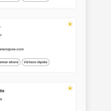
star
e
o
neriajose.com
lamar ahora
Viztazo rápido
star
da
ía