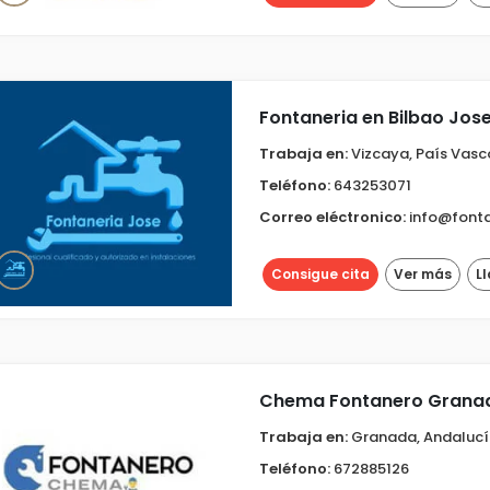
Fontaneria en Bilbao Jos
Trabaja en:
Vizcaya, País Vasc
Teléfono:
643253071
Correo eléctronico:
info@fonta
Consigue cita
Ver más
L
Chema Fontanero Grana
Trabaja en:
Granada, Andaluc
Teléfono:
672885126