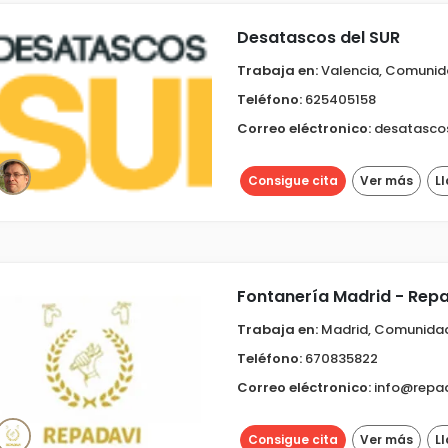
Desatascos del SUR
Trabaja en:
Valencia, Comunid
Teléfono:
625405158
Correo eléctronico:
desatasco
Consigue cita
Ver más
L
Fontanería Madrid - Rep
Trabaja en:
Madrid, Comunida
Teléfono:
670835822
Correo eléctronico:
info@repad
Consigue cita
Ver más
L