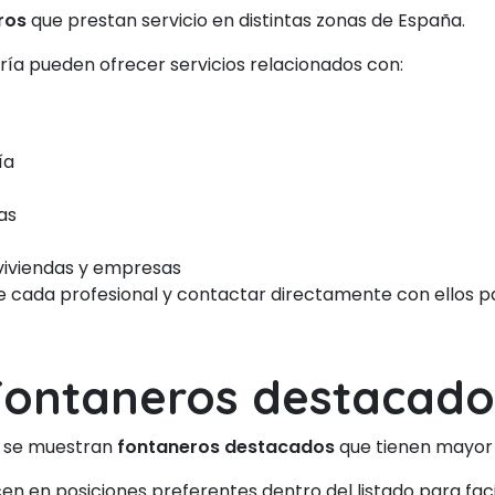
ros
que prestan servicio en distintas zonas de España.
oría pueden ofrecer servicios relacionados con:
ía
as
viviendas y empresas
de cada profesional y contactar directamente con ellos pa
Fontaneros destacado
n se muestran
fontaneros destacados
que tienen mayor v
 en posiciones preferentes dentro del listado para facil