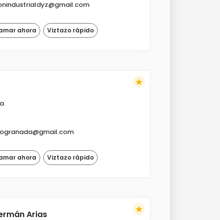
ionindustrialdyz@gmail.com
lamar ahora
Viztazo rápido
star
ía
rogranada@gmail.com
lamar ahora
Viztazo rápido
star
ermán Arias