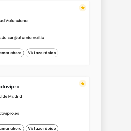
star
ad Valenciana
sdelsur@atomicmail.io
lamar ahora
Viztazo rápido
star
adavipro
d de Madrid
avipro.es
lamar ahora
Viztazo rápido