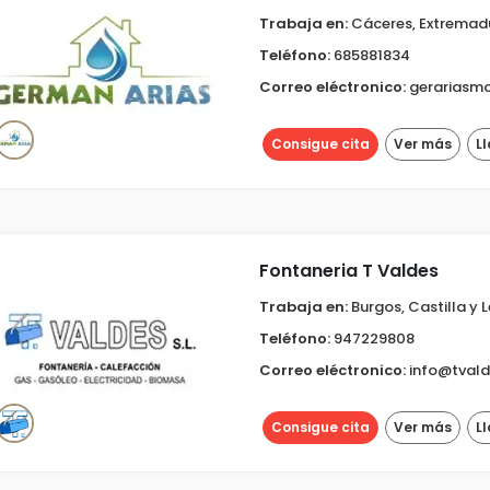
Trabaja en:
Cáceres, Extremad
Teléfono:
685881834
Correo eléctronico:
gerariasm
Consigue cita
Ver más
L
Fontaneria T Valdes
Trabaja en:
Burgos, Castilla y 
Teléfono:
947229808
Correo eléctronico:
info@tvald
Consigue cita
Ver más
L