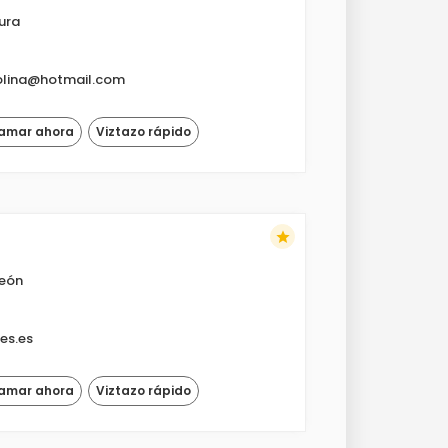
ura
olina@hotmail.com
lamar ahora
Viztazo rápido
star
León
es.es
lamar ahora
Viztazo rápido