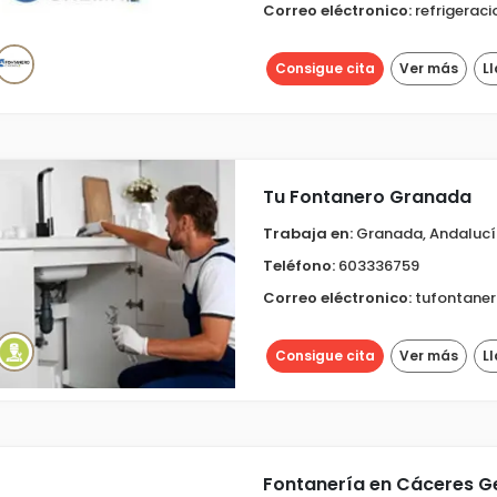
Correo eléctronico:
refrigerac
Consigue cita
Ver más
L
Tu Fontanero Granada
Trabaja en:
Granada, Andaluc
Teléfono:
603336759
Correo eléctronico:
tufontane
Consigue cita
Ver más
L
Fontanería en Cáceres G