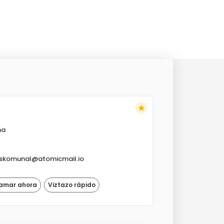
star
ña
skomunal@atomicmail.io
lamar ahora
Viztazo rápido