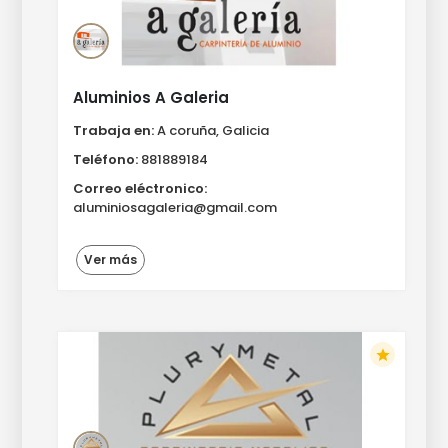
Aluminios A Galeria
Trabaja en:
A coruña, Galicia
Teléfono:
881889184
Correo eléctronico:
aluminiosagaleria@gmail.com
Ver más
star