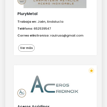
PluryMetal
Trabaja en:
Jaén, Andalucía
Teléfono:
652539547
Correo eléctronico:
raulrusa@gmail.com
Ver más
star
Aceros Acridinox