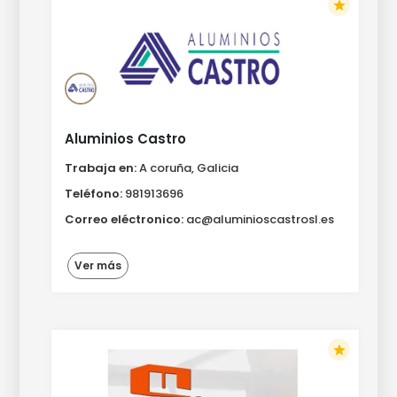
star
Aluminios Castro
Trabaja en:
A coruña, Galicia
Teléfono:
981913696
Correo eléctronico:
ac@aluminioscastrosl.es
Ver más
star