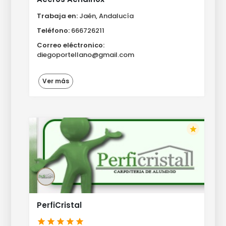
Trabaja en:
Jaén, Andalucía
Teléfono:
666726211
Correo eléctronico:
diegoportellano@gmail.com
Ver más
star
PerfiCristal
star
star
star
star
star