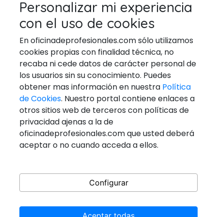
TÉCNICOS EN REPARACIÓN DE
Personalizar mi experiencia
ELECTRODOMESTICOS
con el uso de cookies
VETERINARIOS
En oficinadeprofesionales.com sólo utilizamos
cookies propias con finalidad técnica, no
recaba ni cede datos de carácter personal de
los usuarios sin su conocimiento. Puedes
Ponerse En Contacto
obtener mas información en nuestra
Política
de Cookies
. Nuestro portal contiene enlaces a
Email:
general@oficinadeprofesionales.com
otros sitios web de terceros con políticas de
privacidad ajenas a la de
Redes Sociales
oficinadeprofesionales.com que usted deberá
aceptar o no cuando acceda a ellos.
Configurar
Aceptar todas